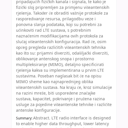
pripadajućih fizičkih kanala i signala, te kako je
fizički sloj pripremljen za primjenu višeantenskih
rješenja. Također će obraditi važnije protokole za
raspoređivanje resursa, prilagodbu veze i
ponovna slanja podataka, koji su potrebni za
učinkoviti rad LTE sustava, s potrebnim
naznačenim modifikacijama ovih protokola za
slučaj višeantenskih konfiguracija. Rad će, osim
općeg pregleda različitih višeantenskih tehnika
kao što su: prijamni diverziti, odašiljački diverziti,
oblikovanje antenskog snopa i prostorno
multipleksiranje (MIMO), detaljno specificirati
rješenja kakva su implementirana u prvim LTE
sustavima. Poseban naglasak bit će na opisu
MIMO sheme kao najnaprednijeg oblika
višeantenskih sustava. Na kraju će, kroz simulacije
na razini mreže, biti uspoređene značajke
sustava, kapacitet, pokrivanje i pružena razina
usluge za pojedine višeantenske tehnike i različite
antenske konfiguracije.
Abstract. LTE radio interface is designed
Summary:
to enable higher data throughput, lower latency