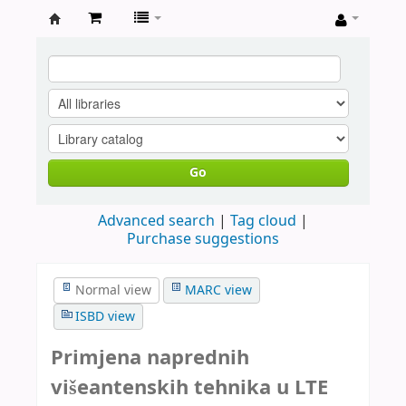
Knjižnica
Fakulteta
ekektrotehnike
i
računarstva
Go
u
Zagrebu
Advanced search
Tag cloud
Purchase suggestions
Normal view
MARC view
ISBD view
Primjena naprednih
višeantenskih tehnika u LTE