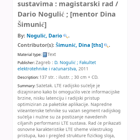
sustavima : magistarski rad /
Dario Nogulić ; [mentor Dina
Šimunić]
By:
Nogulić, Dario
.
Contributor(s):
Šimunić, Dina
[ths]
.
Text
Material type:
Zagreb :
D. Nogulić ; Fakultet
Publisher:
elektrotehnike i računarstva,
2011
137 str. : ilustr. ; 30 cm + CD
.
Description:
Sažetak. LTE radijsko sučelje je
Summary:
dizajnirano kako bi omogućilo veće informacijske
brzine, nisku latenciju i radijski pristup
optimiziran za paketske aplikacije. Napredne
višeantenske tehnike su važan segment radijskog
sučelja i nužne su za postizanje navedenih
ciljanih performansi LTE sustava. Rad će prikazati
osnovne karakteristike LTE sheme višestrukog
pristupa, kao i pregled strukture fizičkog sloja,